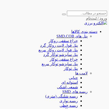
ورود / ثبت‌نام
دسته بندی کالاها
پنل های SMD.COB
چراغ سقفی روکار
پنل فول لایت روکار گرد
پنل فول لایت روکار مربع
پنل سایزشو توکار گرد
چراغ سقفی توکار
پنل سایزشو توکار مربع
پنل توکار
لامپ ها
حبابی
استوانه ای
شمعی اشکی
ریسه های SMD
ریسه شلنگی (متری)
ریسه نواری
ریسه خطی