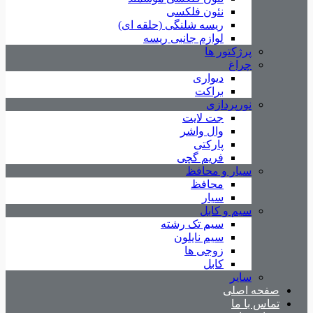
نئون فلکسی
ریسه شلنگی (حلقه ای)
لوازم جانبی ریسه
پرژکتور ها
چراغ
دیواری
براکت
نورپردازی
جت لایت
وال واشر
پارکتی
فریم گچی
سیار و محافظ
محافظ
سیار
سیم و کابل
سیم تک رشته
سیم نایلون
زوجی ها
کابل
سایر
صفحه اصلی
تماس با ما