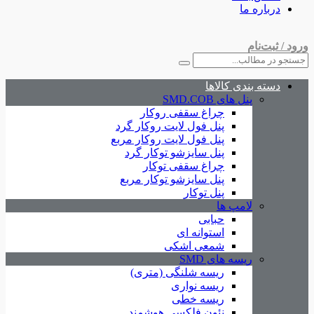
درباره ما
ورود / ثبت‌نام
دسته بندی کالاها
پنل های SMD.COB
چراغ سقفی روکار
پنل فول لایت روکار گرد
پنل فول لایت روکار مربع
پنل سایزشو توکار گرد
چراغ سقفی توکار
پنل سایزشو توکار مربع
پنل توکار
لامپ ها
حبابی
استوانه ای
شمعی اشکی
ریسه های SMD
ریسه شلنگی (متری)
ریسه نواری
ریسه خطی
نئون فلکسی هوشمند