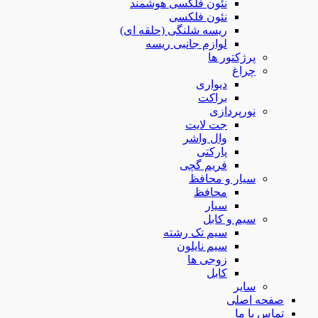
نئون فلکسی هوشمند
نئون فلکسی
ریسه شلنگی (حلقه ای)
لوازم جانبی ریسه
پرژکتور ها
چراغ
دیواری
براکت
نورپردازی
جت لایت
وال واشر
پارکتی
فریم گچی
سیار و محافظ
محافظ
سیار
سیم و کابل
سیم تک رشته
سیم نایلون
زوجی ها
کابل
سایر
صفحه اصلی
تماس با ما